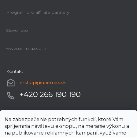
Program pro affiliate partnery
Slovensko
www.uni-max.com
Kontakt
e-shop
@
uni-max.sk
+420 266 190 190
Na zabezpečenie potrebných funkcií, ktoré Vám
spríjemnia návštevu e-shopu, na meranie výkonu a
na publikovanie reklamných kampaní, využívame