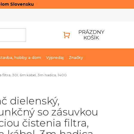
elom Slovensku
ONTAKTY
PRIHLÁSENIE
PRÁZDNY
KOŠÍK
NÁKUPNÝ
KOŠÍK
Stavba, hobby a dom
Výpredaj
Značky
 filtra, 30l, 6m kábel, 3m hadica, 1400
č dielenský,
unkčný so zásuvkou
iou čistenia filtra,
m kábel, 3m hadica,