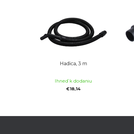
Hadica, 3 m
Ihneď k dodaniu
€18,14
Z
á