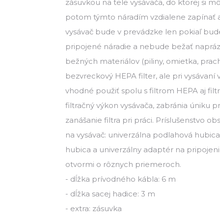
zásuvkou na tele vysávača, do ktorej si mô
potom týmto náradím vzdialene zapínať a
vysávač bude v prevádzke len pokiaľ bu
pripojené náradie a nebude bežať napráz
bežných materiálov (piliny, omietka, prach.
bezvreckový HEPA filter, ale pri vysávaní
vhodné použiť spolu s filtrom HEPA aj filt
filtračný výkon vysávača, zabránia úniku p
zanášanie filtra pri práci. Príslušenstvo o
na vysávač: univerzálna podlahová hubica,
hubica a univerzálny adaptér na pripojeni
otvormi o rôznych priemeroch.
- dĺžka prívodného kábla: 6 m
- dĺžka sacej hadice: 3 m
- extra: zásuvka