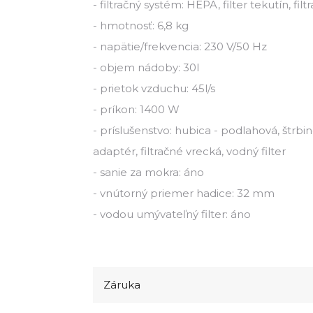
- filtračný systém: HEPA, filter tekutín, fil
- hmotnosť: 6,8 kg
- napätie/frekvencia: 230 V/50 Hz
- objem nádoby: 30l
- prietok vzduchu: 45l/s
- príkon: 1400 W
- príslušenstvo: hubica - podlahová, štrbi
adaptér, filtračné vrecká, vodný filter
- sanie za mokra: áno
- vnútorný priemer hadice: 32 mm
- vodou umývateľný filter: áno
Záruka