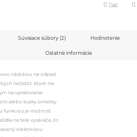
Tlač
Súvisiace súbory (2)
Hodnotenie
Ostatné informácie
ezovou nádobou na odpad
bých nečistôt, ktoré nie
ým na upratovanie
ielni alebo kúsky omietky
u funkciou je možnosť
ačidla na tele vysávača, čo
ybavený elektrickou