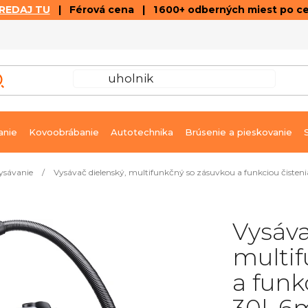
REDAJ TU
| Férová cena | 1 600+ odberných miest po c
VÝPREDAJ
GALÉRIA ČLÁNKOV A VIDEÍ
K
anie
Kovoobrábanie
Autotechnika
Brúsenie a pieskovanie
ysávanie
/
Vysávač dielenský, multifunkčný so zásuvkou a funkciou čistenia
Vysáva
multif
a funkc
30l, 6