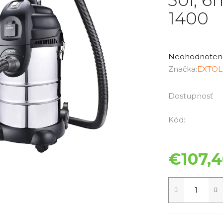
1400
Priemerné
hodnotenie
Neohodnoten
produktu
Značka:
EXTOL
je
0,0
Dostupnosť
z
5
Kód:
hviezdičiek.
€107,