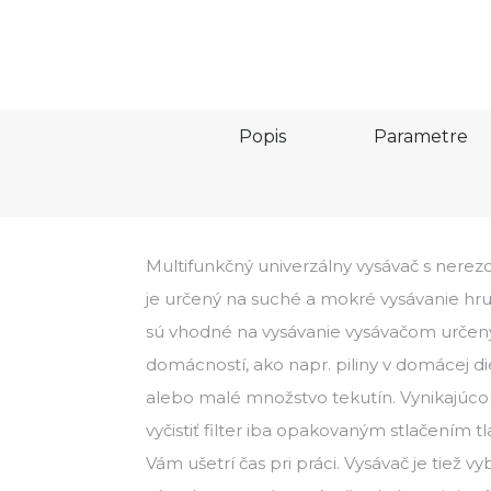
Popis
Parametre
Multifunkčný univerzálny vysávač s ner
je určený na suché a mokré vysávanie hru
sú vhodné na vysávanie vysávačom určen
domácností, ako napr. piliny v domácej d
alebo malé množstvo tekutín. Vynikajúco
vyčistiť filter iba opakovaným stlačením tl
Vám ušetrí čas pri práci. Vysávač je tiež v