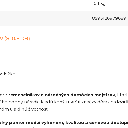
10.1 kg
8595126979689
v (810.8 kB)
položke.
 pre
remeselníkov a náročných domácich majstrov
, ktor
ho hobby náradia kladú konštruktéri značky dôraz na
kval
nómiu a dlhú životnosť.
álny pomer medzi výkonom, kvalitou a cenovou dostu