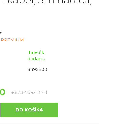
é
 PREMIUM
Ihneď k
dodaniu
8895800
40
Jednotková cena:
€87,32 bez DPH
DO KOŠÍKA