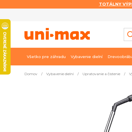
TOTÁLNY VÝP
Prejsť
na
obsah
Všetko pre záhradu
Vybavenie dielní
Drevoobráb
Domov
/
Vybavenie dielní
/
Upratovanie a čistenie
/
V