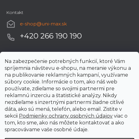
Kontakt
e-shop
@
uni-max.sk
+420 266 190 190
Na zabezpečenie potrebných funkcií, ktoré Vám
spríjemnia návštevu e-shopu, na meranie výkonu a
na publikovanie reklamných kampaní, využívame
súbory cookie. Informácie o tom, ako náš web
používate, zdieľame so svojimi partnermi pre
reklamnú inzerciu a štatistické analýzy. Nikdy
nezdieľame s inzertnými partnermi žiadne citlivé
dáta, ako sú mená, telefón, alebo email. Zistite v
sekcii
Podmienky ochrany osobných údajov
viac o
tom, kto sme, ako nás môžete kontaktovať a ako
spracovávame vaše osobné údaje.