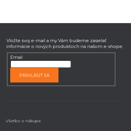
a
c
i
e
Z
p
r
á
v
p
Vložte svoj e-mail a my Vám budeme zasielať
k
informácie o nových produktoch na našom e-shope.
ä
y
t
Email
v
i
ý
e
p
PRIHLÁSIŤ SA
i
s
u
Všetko o nákupe