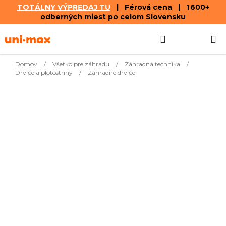
TOTÁLNY VÝPREDAJ TU
| Férová cena | 1 600+
odberných miest po celom Slovensku
Prejsť
Hľadať
NÁKUP
na
obsah
KOŠÍK
Domov
/
Všetko pre záhradu
/
Záhradná technika
/
Drviče a plotostrihy
/
Záhradné drviče
Najpredávanejšie
€743,12
Motorový drvič
Na objednávku
GH 5.6-50
do 2 týždňov