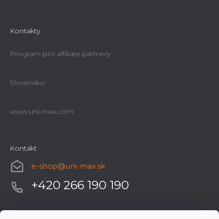
Kontakty
Program pro affiliate partnery
Slovensko
www.uni-max.com
Kontakt
e-shop
@
uni-max.sk
+420 266 190 190