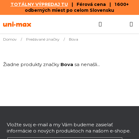
TOTÁLNY VÝPREDAJ TU
| Férová cena | 1 600+
odberných miest po celom Slovensku
Prejsť
Hľadať
NÁKUP
na
obsah
KOŠÍK
Domov
/
Predávané značky
/
Bova
Žiadne produkty značky
Bova
sa nenašli...
Z
á
p
Vložte svoj e-mail a my Vám budeme zasielať
informácie o nových produktoch na našom e-shope.
ä