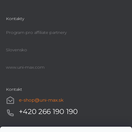
Kontakty
Program pro affiliate partnery
Slovensko
www.uni-max.com
Kontakt
e-shop
@
uni-max.sk
+420 266 190 190