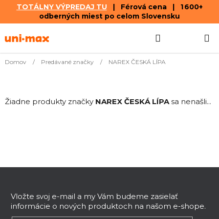
TOTÁLNY VÝPREDAJ TU
| Férová cena | 1 600+
odberných miest po celom Slovensku
Prejsť
Hľadať
NÁKUP
na
obsah
KOŠÍK
Domov
/
Predávané značky
/
NAREX ČESKÁ LÍPA
Žiadne produkty značky
NAREX ČESKÁ LÍPA
sa nenašli...
Z
á
p
Vložte svoj e-mail a my Vám budeme zasielať
informácie o nových produktoch na našom e-shope.
ä