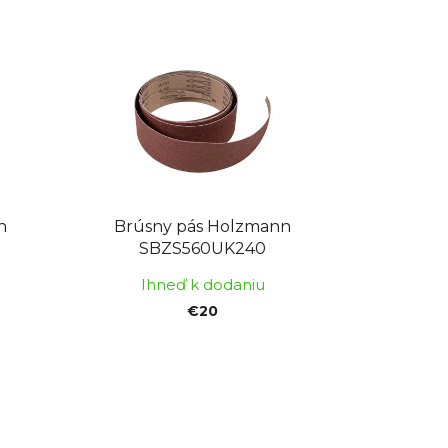
n
Brúsny pás Holzmann
SBZS560UK240
Ihneď k dodaniu
€20