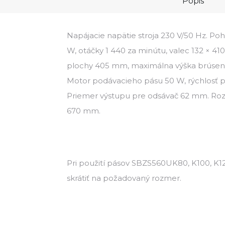
Popis
Napájacie napätie stroja 230 V/50 Hz. Po
W, otáčky 1 440 za minútu, valec 132 × 41
plochy 405 mm, maximálna výška brúsen
Motor podávacieho pásu 50 W, rýchlosť p
Priemer výstupu pre odsávač 62 mm. Roz
670 mm.
Pri použití pásov SBZS560UK80, K100, K1
skrátiť na požadovaný rozmer.