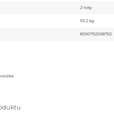
2 roky
93.2 kg
8590792008763
položke.
oduktu