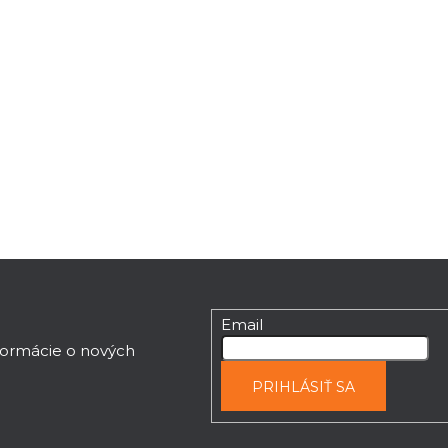
Email
nformácie o nových
PRIHLÁSIŤ SA