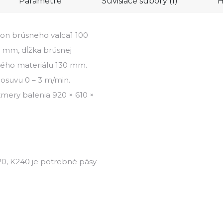
Parametre
Súvisiace súbory (1)
H
hon brúsneho valca
1 100
0 mm, dĺžka brúsnej
ého materiálu 130 mm.
osuvu 0 – 3 m/min.
mery balenia 920 × 610 ×
20, K240 je potrebné pásy