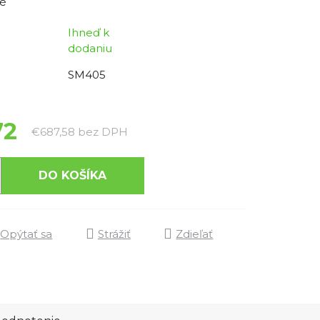
é
Ihneď k
dodaniu
SM405
72
Jednotková cena:
€687,58 bez DPH
DO KOŠÍKA
Opýtať sa
Strážiť
Zdieľať