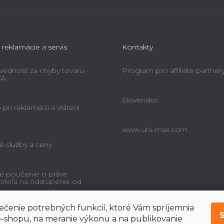
 reklamácie a servis
Kontakty
ednosť za chyby tovaru -
Program pro affiliate partner
KA
Slovensko
pri reklamácii a vrátení
www.uni-max.com
é služby a ceny
é poučenie o práve
biteľa na odstúpenie od
čenie potrebných funkcií, ktoré Vám spríjemnia
-shopu, na meranie výkonu a na publikovanie