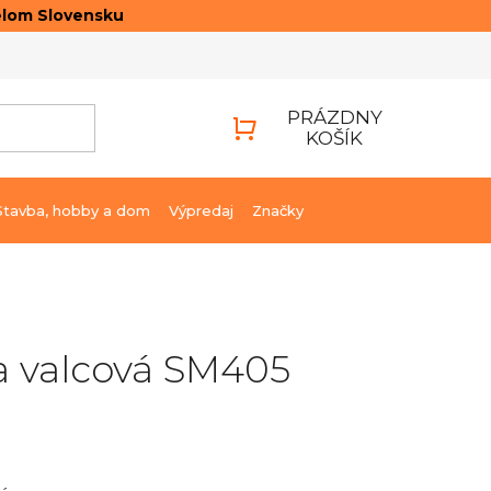
elom Slovensku
ONTAKTY
PRIHLÁSENIE
PRÁZDNY
KOŠÍK
NÁKUPNÝ
KOŠÍK
Stavba, hobby a dom
Výpredaj
Značky
a valcová SM405