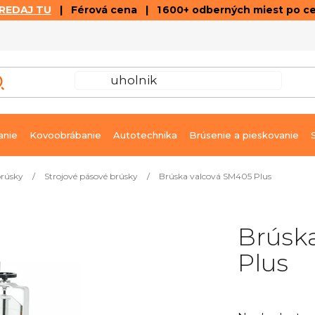
REDAJ TU
| Férová cena | 1 600+ odberných miest po c
VÝPREDAJ
GALÉRIA ČLÁNKOV A VIDEÍ
K
anie
Kovoobrábanie
Autotechnika
Brúsenie a pieskovanie
brúsky
/
Strojové pásové brúsky
/
Brúska valcová SM405 Plus
Brúsk
Plus
Priemerné