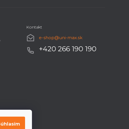
Kontakt
e-shop
@
uni-max.sk
y
+420 266 190 190
Súhlasím