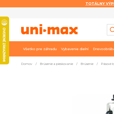
TOTÁLNY VÝP
Prejsť
na
obsah
Všetko pre záhradu
Vybavenie dielní
Drevoobráb
Domov
/
Brúsenie a pieskovanie
/
Brúsenie
/
Pásové 