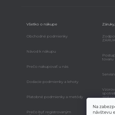
Všetko o nákupe
Záruky,
Obchodné podmienky
Zodpov
ZÁRU
Návod k nákupu
Postup 
tovaru
Prečo nakupovať u nás
Servisn
Dodacie podmienky a lehoty
Vzorov
spotre
Platobné podmienky a metódy
zmluvy
Na zabezpe
Prečo byť registrovaným
návštevu e